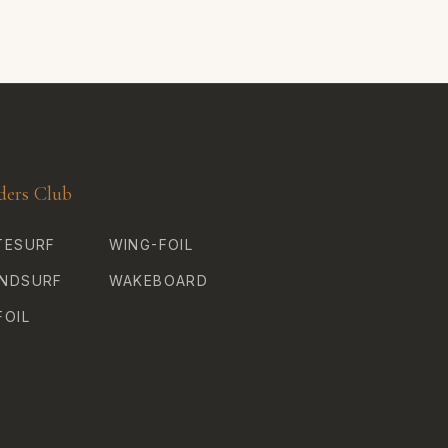
ders Club
TESURF
WING-FOIL
NDSURF
WAKEBOARD
FOIL