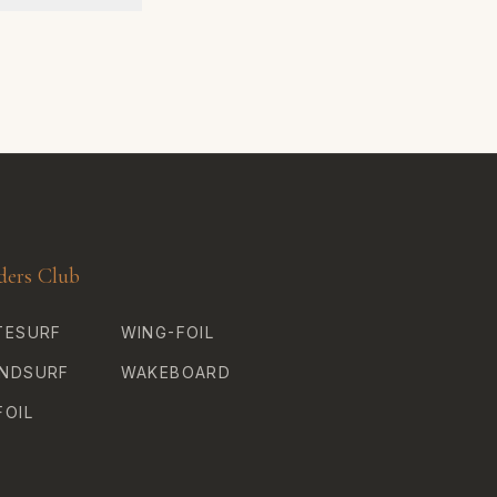
ders Club
TESURF
WING-FOIL
NDSURF
WAKEBOARD
FOIL