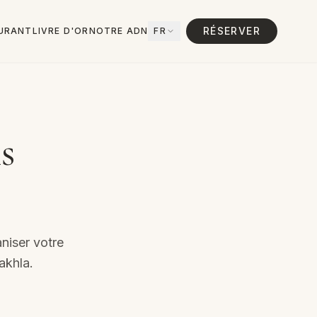
RÉSERVER
URANT
LIVRE D'OR
NOTRE ADN
FR
s
niser votre
akhla.