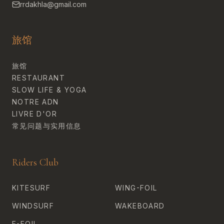
rrdakhla@gmail.com
旅馆
旅馆
RESTAURANT
SLOW LIFE & YOGA
NOTRE ADN
LIVRE D'OR
常见问题与实用信息
Riders Club
KITESURF
WING-FOIL
WINDSURF
WAKEBOARD
E-FOIL