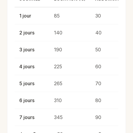
1 jour
85
30
2 jours
140
40
3 jours
190
50
4 jours
225
60
5 jours
265
70
6 jours
310
80
7 jours
345
90