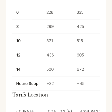
6
228
335
8
299
425
10
371
515
12
436
605
14
500
672
Heure Supp
+32
+45
Tarifs Location
JOURNÉE
LOCATION (€)
ASSURANCE (€)