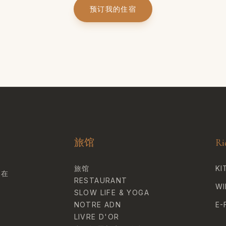
预订我的住宿
旅馆
Ri
旅馆
KI
，在
RESTAURANT
WI
SLOW LIFE & YOGA
NOTRE ADN
E-
LIVRE D'OR