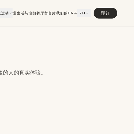
预订
上运动
慢生活与瑜伽
餐厅
留言簿
我们的DNA
ZH
接的人的真实体验。