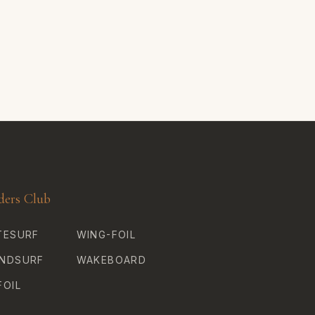
ders Club
TESURF
WING-FOIL
NDSURF
WAKEBOARD
FOIL