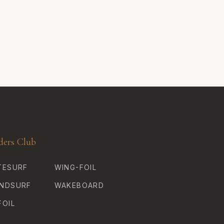
ders Club
TESURF
WING-FOIL
NDSURF
WAKEBOARD
FOIL