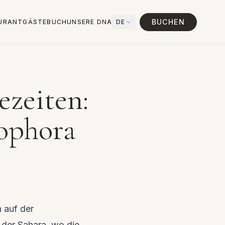
BUCHEN
URANT
GÄSTEBUCH
UNSERE DNA
DE
zeiten:
iophora
n auf der
der Sahara, wo die