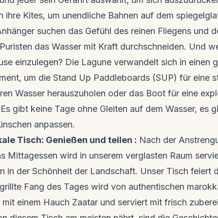
n ihre Kites, um unendliche Bahnen auf dem spiegelgla
Anhänger suchen das Gefühl des reinen Fliegens und de
Puristen das Wasser mit Kraft durchschneiden. Und w
ause einzulegen? Die Lagune verwandelt sich in einen g
oment, um die Stand Up Paddleboards (SUP) für eine st
laren Wasser herauszuholen oder das Boot für eine ex
 Es gibt keine Tage ohne Gleiten auf dem Wasser, es g
Wünschen anpassen.
kale Tisch: Genießen und teilen :
Nach der Anstreng
 Mittagessen wird in unserem verglasten Raum servie
 in der Schönheit der Landschaft. Unser Tisch feiert d
grillte Fang des Tages wird von authentischen maro
rt mit einem Hauch Zaatar und serviert mit frisch zubere
an diesem Tisch am meisten nährt, sind die Geschicht