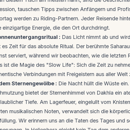
ession, tauschen Tipps zwischen Anfängern und Profis
tag werden zu Riding-Partnern. Jeder Reisende hinter
 einzigartige Energie, die den Ort durchdringt.
onnenuntergangsritual :
Das Licht nimmt ab und wird 
t es Zeit für das absolute Ritual. Der berühmte Sahara
nst serviert, während wir beobachten, wie die letzten R
 ist die Magie des "Slow Life": Sich die Zeit zu nehme
entische Verbindungen mit Freigeistern aus aller Welt
 dem Sternengewölbe :
Die Nacht hüllt die Wüste ein.
schmutzung bietet der Sternenhimmel von Dakhla ein 
laublicher Tiefe. Am Lagerfeuer, eingelullt vom Knist
rten musikalischen Noten, verwandelt sich die körperli
rfüllung. Wir erinnern uns an die Taten des Tages und 
nnerungen. In Heliophora gleicht kein Tag dem anderen