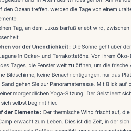
 den Ozean treffen, werden die Tage von einem ural
lemente.
 einen Tag, an dem Luxus barfuß erlebt wird, zwischen
ssenheit.
hen vor der Unendlichkeit :
Die Sonne geht über der
 Lagune in Ocker- und Terrakottatöne. Von Ihrem Öko-
des Tages, die Fenster weit zu öffnen, um die frische A
ne Bildschirme, keine Benachrichtigungen, nur das Plä
 Sand gehen Sie zur Panoramaterrasse. Mit Blick auf 
 einer morgendlichen Yoga-Sitzung. Der Geist leert sich
ich selbst beginnt hier.
f der Elemente :
Der thermische Wind frischt auf, di
 Camp erwacht zum Leben. Dies ist die Zeit, in der si
und jeder sein Gefährt auswählt, um sich auszudrücken