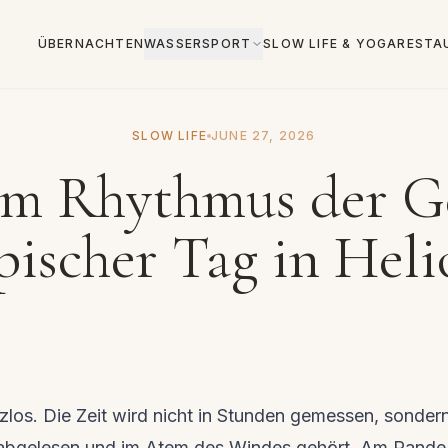
ÜBERNACHTEN
WASSERSPORT
SLOW LIFE & YOGA
RESTA
SLOW LIFE
JUNE 27, 2026
im Rhythmus der Ge
pischer Tag in Hel
zlos. Die Zeit wird nicht in Stunden gemessen, sonder
abgelesen und im Atem des Windes gehört. Am Rande 