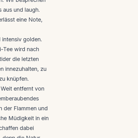
 aus und laugh.
lässt eine Note,
intensiv golden.
ui-Tee wird nach
ider die letzten
n innezuhalten, zu
 zu knüpfen.
 Weit entfernt von
atemberaubendes
ern der Flammen und
che Müdigkeit in ein
schaffen dabei
, denn die Natur