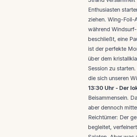
Enthusiasten starte
ziehen. Wing-Foil-
während Windsurf-
beschließt, eine P
ist der perfekte M
über dem kristallk
Session zu starten.
die sich unseren 
13:30 Uhr - Der lo
Beisammensein. Das
aber dennoch mitten
Reichtümer: Der ge
begleitet, verfeine
Salaten. Aber was 