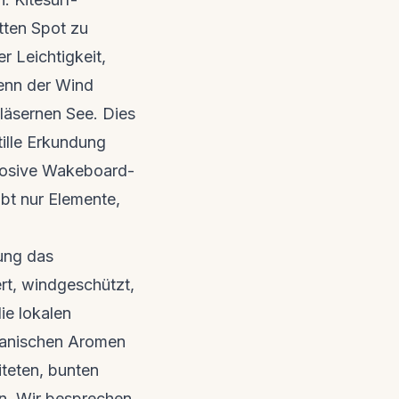
tten Spot zu
r Leichtigkeit,
enn der Wind
läsernen See. Dies
ille Erkundung
plosive Wakeboard-
ibt nur Elemente,
ung das
rt, windgeschützt,
ie lokalen
kkanischen Aromen
iteten, bunten
en. Wir besprechen