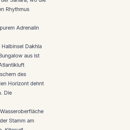
ten Rhythmus
 purem Adrenalin
 Halbinsel Dakhla
Bungalow aus ist
tlantikluft
tschern des
den Horizont dehnt
. Die
e Wasseroberfläche
ch der Stamm am
. Kitesurf-